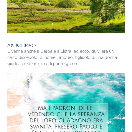
Atti 16:1 (RIV) »
E venne anche a Derba e a Listra; ed ecco, quivi era un
certo discepolo, di nome Timoteo, figliuolo di una donna
giudea credente, ma di padre greco.