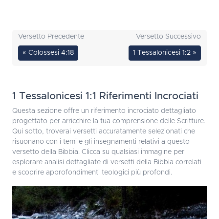
Versetto Precedente
Versetto Successivo
« Colossesi 4:18
1 Tessalonicesi 1:2 »
1 Tessalonicesi 1:1 Riferimenti Incrociati
Questa sezione offre un riferimento incrociato dettagliato
progettato per arricchire la tua comprensione delle Scritture.
Qui sotto, troverai versetti accuratamente selezionati che
risuonano con i temi e gli insegnamenti relativi a questo
versetto della Bibbia. Clicca su qualsiasi immagine per
esplorare analisi dettagliate di versetti della Bibbia correlati
e scoprire approfondimenti teologici più profondi.