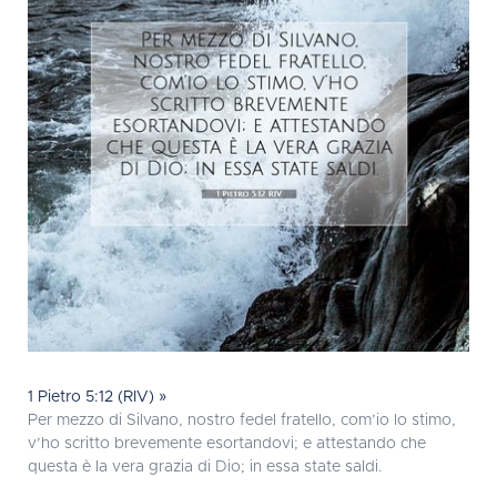
1 Pietro 5:12 (RIV) »
Per mezzo di Silvano, nostro fedel fratello, com’io lo stimo,
v’ho scritto brevemente esortandovi; e attestando che
questa è la vera grazia di Dio; in essa state saldi.