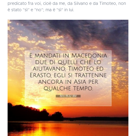
predicato fra voi, cioè da me, da Silvano e da Timoteo, non
è stato “sì” e “no”; ma è “sì” in lui.