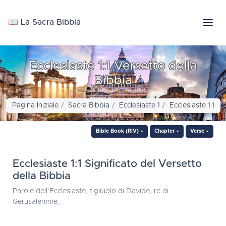
📖 La Sacra Bibbia
Ecclesiaste 1:1 Versetto della
Bibbia
Pagina Iniziale
Sacra Bibbia
Ecclesiaste 1
Ecclesiaste 1:1
Bible Book (RIV)
Chapter
Verse
Ecclesiaste 1:1 Significato del Versetto
della Bibbia
Parole dell’Ecclesiaste, figliuolo di Davide, re di
Gerusalemme.