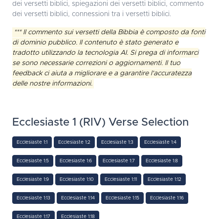
dei versetti biblici, spiegazioni dei versetti biblici, commento
dei versetti biblici, connessioni tra i versetti biblici.
*** Il commento sui versetti della Bibbia è composto da fonti
di dominio pubblico. Il contenuto è stato generato e
tradotto utilizzando la tecnologia AI. Si prega di informarci
se sono necessarie correzioni o aggiornamenti. Il tuo
feedback ci aiuta a migliorare e a garantire l'accuratezza
delle nostre informazioni.
Ecclesiaste 1 (RIV) Verse Selection
Ecclesiaste 1:1
Ecclesiaste 1:2
Ecclesiaste 1:3
Ecclesiaste 1:4
Ecclesiaste 1:5
Ecclesiaste 1:6
Ecclesiaste 1:7
Ecclesiaste 1:8
Ecclesiaste 1:9
Ecclesiaste 1:10
Ecclesiaste 1:11
Ecclesiaste 1:12
Ecclesiaste 1:13
Ecclesiaste 1:14
Ecclesiaste 1:15
Ecclesiaste 1:16
Ecclesiaste 1:17
Ecclesiaste 1:18