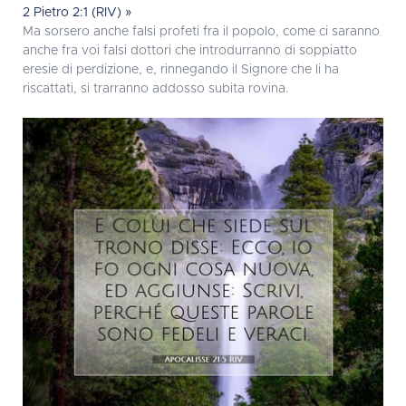
2 Pietro 2:1 (RIV) »
Ma sorsero anche falsi profeti fra il popolo, come ci saranno
anche fra voi falsi dottori che introdurranno di soppiatto
eresie di perdizione, e, rinnegando il Signore che li ha
riscattati, si trarranno addosso subita rovina.