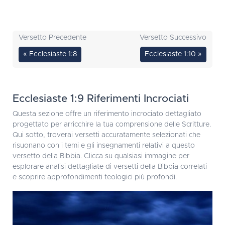
Versetto Precedente
Versetto Successivo
« Ecclesiaste 1:8
Ecclesiaste 1:10 »
Ecclesiaste 1:9 Riferimenti Incrociati
Questa sezione offre un riferimento incrociato dettagliato
progettato per arricchire la tua comprensione delle Scritture.
Qui sotto, troverai versetti accuratamente selezionati che
risuonano con i temi e gli insegnamenti relativi a questo
versetto della Bibbia. Clicca su qualsiasi immagine per
esplorare analisi dettagliate di versetti della Bibbia correlati
e scoprire approfondimenti teologici più profondi.