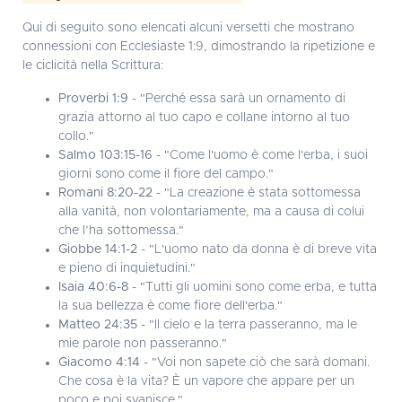
Qui di seguito sono elencati alcuni versetti che mostrano
connessioni con Ecclesiaste 1:9, dimostrando la ripetizione e
le ciclicità nella Scrittura:
Proverbi 1:9
- "Perché essa sarà un ornamento di
grazia attorno al tuo capo e collane intorno al tuo
collo."
Salmo 103:15-16
- "Come l'uomo è come l'erba, i suoi
giorni sono come il fiore del campo."
Romani 8:20-22
- "La creazione è stata sottomessa
alla vanità, non volontariamente, ma a causa di colui
che l’ha sottomessa."
Giobbe 14:1-2
- "L'uomo nato da donna è di breve vita
e pieno di inquietudini."
Isaia 40:6-8
- "Tutti gli uomini sono come erba, e tutta
la sua bellezza è come fiore dell'erba."
Matteo 24:35
- "Il cielo e la terra passeranno, ma le
mie parole non passeranno."
Giacomo 4:14
- "Voi non sapete ciò che sarà domani.
Che cosa è la vita? È un vapore che appare per un
poco e poi svanisce."