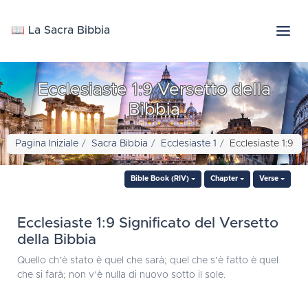
📖 La Sacra Bibbia
Ecclesiaste 1:9 Versetto della
Bibbia
Pagina Iniziale
Sacra Bibbia
Ecclesiaste 1
Ecclesiaste 1:9
Bible Book (RIV)
Chapter
Verse
Ecclesiaste 1:9 Significato del Versetto
della Bibbia
Quello ch’è stato è quel che sarà; quel che s’è fatto è quel
che si farà; non v’è nulla di nuovo sotto il sole.