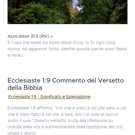
Apocalisse 21:5 (RIV) »
E Colui che siede sul trono disse: Ecco, io fo ogni cosa
nuova, ed aggiunse: Scrivi, perché queste parole sono fedeli
e veraci.
Ecclesiaste 1:9 Commento del Versetto
della Bibbia
Ecclesiaste 1:9 - Significato e Spiegazione
Ecclesiaste 1:9 afferma:
"Ciò che è stato è ciò che sarà, e ciò
che è stato fatto è ciò che si farà; non c'è nulla di nuovo
sotto il sole."
Questo versetto invita alla riflessione su
ciclicità della vita e sull'inevitabilità della ripetizione dei cicli
umani e storici.