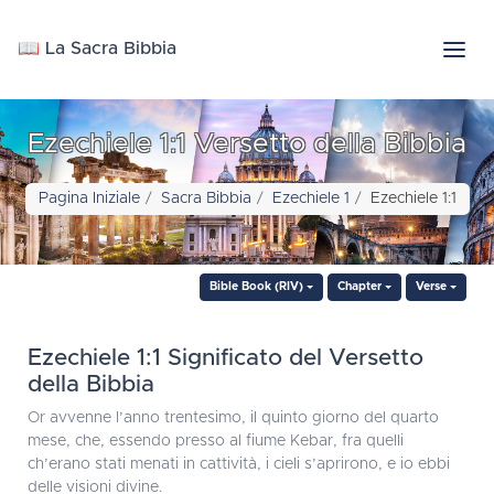
📖 La Sacra Bibbia
Ezechiele 1:1 Versetto della Bibbia
Pagina Iniziale
Sacra Bibbia
Ezechiele 1
Ezechiele 1:1
Bible Book (RIV)
Chapter
Verse
Ezechiele 1:1 Significato del Versetto
della Bibbia
Or avvenne l’anno trentesimo, il quinto giorno del quarto
mese, che, essendo presso al fiume Kebar, fra quelli
ch’erano stati menati in cattività, i cieli s’aprirono, e io ebbi
delle visioni divine.