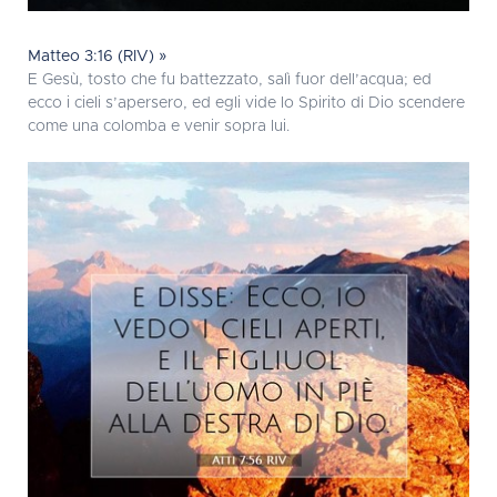
Matteo 3:16 (RIV) »
E Gesù, tosto che fu battezzato, salì fuor dell’acqua; ed
ecco i cieli s’apersero, ed egli vide lo Spirito di Dio scendere
come una colomba e venir sopra lui.