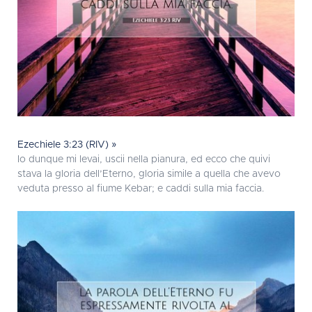
Ezechiele 3:23 (RIV) »
Io dunque mi levai, uscii nella pianura, ed ecco che quivi
stava la gloria dell’Eterno, gloria simile a quella che avevo
veduta presso al fiume Kebar; e caddi sulla mia faccia.