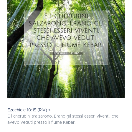
Ezechiele 10:15 (RIV) »
E i cherubini s’alzarono. Erano gli stessi esseri viventi, che
avevo veduti presso il fiume Kebar.