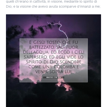
quelli ch’erano in cattività, in visione, mediante lo spirito di
Dio; e la visione che avevo avuta scomparve d’innanzi a me;