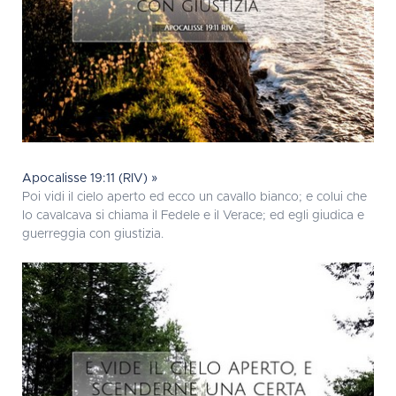
Apocalisse 19:11 (RIV) »
Poi vidi il cielo aperto ed ecco un cavallo bianco; e colui che
lo cavalcava si chiama il Fedele e il Verace; ed egli giudica e
guerreggia con giustizia.