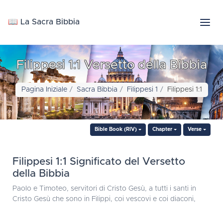
📖 La Sacra Bibbia
Filippesi 1:1 Versetto della Bibbia
Pagina Iniziale
Sacra Bibbia
Filippesi 1
Filippesi 1:1
Bible Book (RIV)
Chapter
Verse
Filippesi 1:1 Significato del Versetto
della Bibbia
Paolo e Timoteo, servitori di Cristo Gesù, a tutti i santi in
Cristo Gesù che sono in Filippi, coi vescovi e coi diaconi,