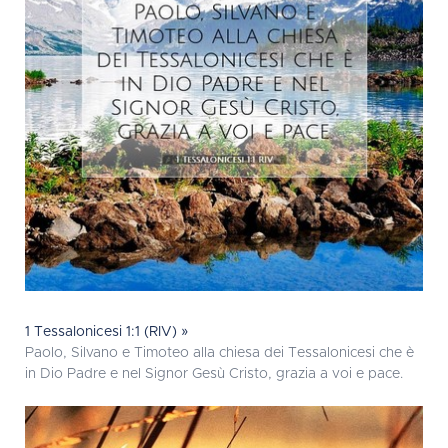
1 Tessalonicesi 1:1 (RIV) »
Paolo, Silvano e Timoteo alla chiesa dei Tessalonicesi che è
in Dio Padre e nel Signor Gesù Cristo, grazia a voi e pace.