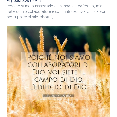
Filippesi 2:25 (RIV) »
Però ho stimato necessario di mandarvi Epafròdito, mio
fratello, mio collaboratore e commilitone, inviatomi da voi
per supplire ai miei bisogni,