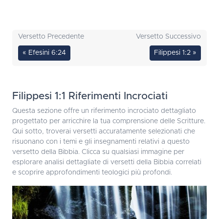
Versetto Precedente
Versetto Successivo
« Efesini 6:24
Filippesi 1:2 »
Filippesi 1:1 Riferimenti Incrociati
Questa sezione offre un riferimento incrociato dettagliato
progettato per arricchire la tua comprensione delle Scritture.
Qui sotto, troverai versetti accuratamente selezionati che
risuonano con i temi e gli insegnamenti relativi a questo
versetto della Bibbia. Clicca su qualsiasi immagine per
esplorare analisi dettagliate di versetti della Bibbia correlati
e scoprire approfondimenti teologici più profondi.