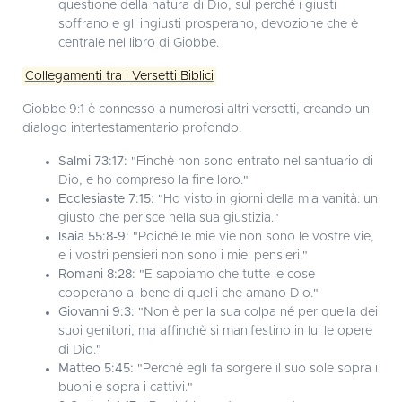
questione della natura di Dio, sul perché i giusti
soffrano e gli ingiusti prosperano, devozione che è
centrale nel libro di Giobbe.
Collegamenti tra i Versetti Biblici
Giobbe 9:1 è connesso a numerosi altri versetti, creando un
dialogo intertestamentario profondo.
Salmi 73:17:
"Finchè non sono entrato nel santuario di
Dio, e ho compreso la fine loro."
Ecclesiaste 7:15:
"Ho visto in giorni della mia vanità: un
giusto che perisce nella sua giustizia."
Isaia 55:8-9:
"Poiché le mie vie non sono le vostre vie,
e i vostri pensieri non sono i miei pensieri."
Romani 8:28:
"E sappiamo che tutte le cose
cooperano al bene di quelli che amano Dio."
Giovanni 9:3:
"Non è per la sua colpa né per quella dei
suoi genitori, ma affinchè si manifestino in lui le opere
di Dio."
Matteo 5:45:
"Perché egli fa sorgere il suo sole sopra i
buoni e sopra i cattivi."