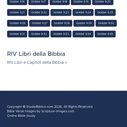
Giobbe 9:16
Giobbe 9:17
Giobbe 9:18
Giobbe 9:19
Giobbe 9:20
Giobbe 9:21
Giobbe 9:22
Giobbe 9:23
Giobbe 9:24
Giobbe 9:25
Giobbe 9:26
Giobbe 9:27
Giobbe 9:28
Giobbe 9:29
Giobbe 9:30
Giobbe 9:31
Giobbe 9:32
Giobbe 9:33
Giobbe 9:34
Giobbe 9:35
RIV Libri della Bibbia
RIV Libri e Capitoli della Bibbia »
Copyright ©
StudioBiblico.com
2026, All Rights Reserved.
Bible Verse Images
by Scripture-Images.com
Online Bible Study