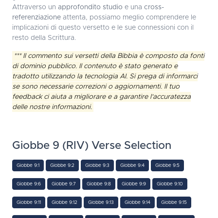
Attraverso un
approfondito studio
e una
cross-
referenziazione
attenta, possiamo meglio comprendere le
implicazioni di questo versetto e le sue connessioni con il
resto della Scrittura.
*** Il commento sui versetti della Bibbia è composto da fonti
di dominio pubblico. Il contenuto è stato generato e
tradotto utilizzando la tecnologia AI. Si prega di informarci
se sono necessarie correzioni o aggiornamenti. Il tuo
feedback ci aiuta a migliorare e a garantire l'accuratezza
delle nostre informazioni.
Giobbe 9 (RIV) Verse Selection
Giobbe 9:1
Giobbe 9:2
Giobbe 9:3
Giobbe 9:4
Giobbe 9:5
Giobbe 9:6
Giobbe 9:7
Giobbe 9:8
Giobbe 9:9
Giobbe 9:10
Giobbe 9:11
Giobbe 9:12
Giobbe 9:13
Giobbe 9:14
Giobbe 9:15