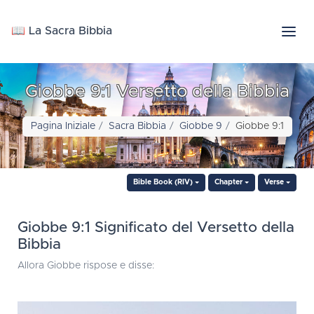
📖 La Sacra Bibbia
Giobbe 9:1 Versetto della Bibbia
Pagina Iniziale
Sacra Bibbia
Giobbe 9
Giobbe 9:1
Bible Book (RIV)
Chapter
Verse
Giobbe 9:1 Significato del Versetto della
Bibbia
Allora Giobbe rispose e disse: