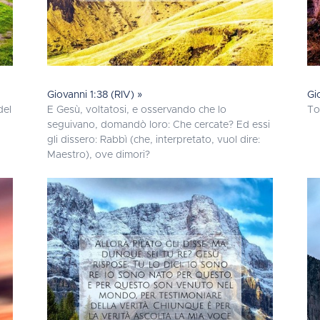
Giovanni 1:38 (RIV) »
Gi
del
E Gesù, voltatosi, e osservando che lo
To
seguivano, domandò loro: Che cercate? Ed essi
gli dissero: Rabbì (che, interpretato, vuol dire:
Maestro), ove dimori?