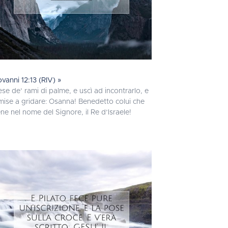
ovanni 12:13 (RIV) »
ese de’ rami di palme, e uscì ad incontrarlo, e
 mise a gridare: Osanna! Benedetto colui che
ene nel nome del Signore, il Re d’Israele!